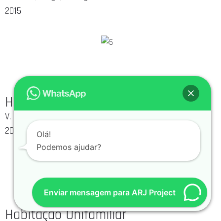
2015
Habitação Apartamentos
V. N. de Famalicão, Portugal
2015
Olá!
Podemos ajudar?
Enviar mensagem para ARJ Project
Habitação Unifamiliar